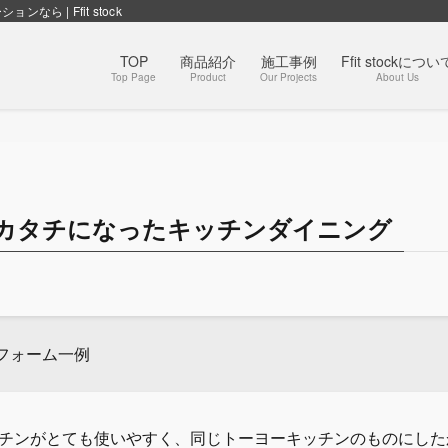
| Ffit stock
TOP
商品紹介
施工事例
Ffit stockについ
Top Page
Product
Our Projects
About Us
で憧れがカタチになったキッチンダイニング
フォーム一例
チンがとても使いやすく、同じトーヨーキッチンのものにした